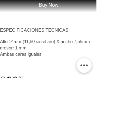
Buy Now
ESPECIFICACIONES TÉCNICAS
Alto 14mm (11,50 sin el aro) X ancho 7,55mm
grosor: 1 mm
Ambas caras iguales
Síguenos
INFORMACIÓN
Contacto
garantía
Envíos e devolucións
cuidados básicos