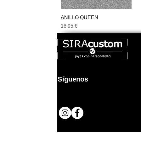
Quick View
ANILLO QUEEN
Price
16,95 €
Síguenos