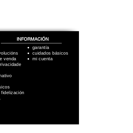
INFORMACIÓN
garantía
volucións
cuidados básicos
de venda
mi cuenta
Privacidade
mativo
sicos
fidelización
a