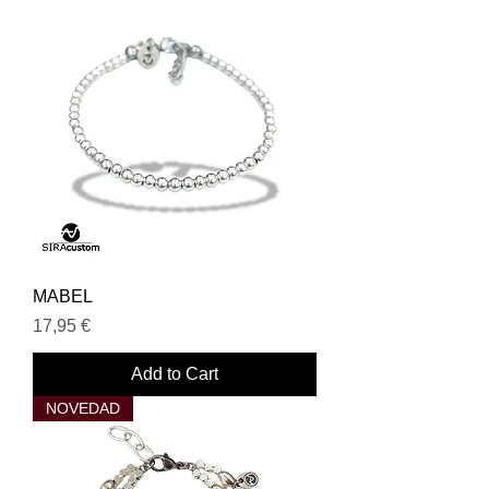
MABEL
Price
17,95 €
Add to Cart
NOVEDAD