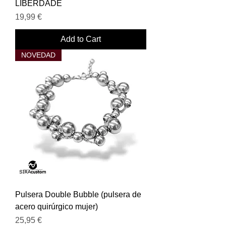
LIBERDADE
Price
19,99 €
Add to Cart
NOVEDAD
Pulsera Double Bubble (pulsera de
acero quirúrgico mujer)
Price
25,95 €