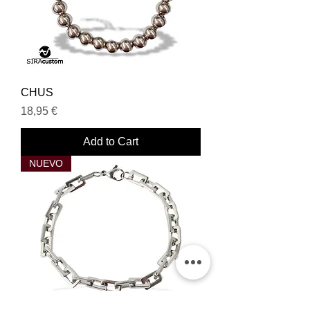
CHUS
Price
18,95 €
Add to Cart
NUEVO