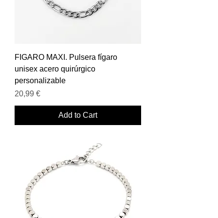
FIGARO MAXI. Pulsera fígaro
unisex acero quirúrgico
personalizable
Price
20,99 €
Add to Cart