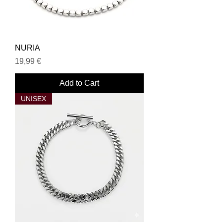
NURIA
Price
19,99 €
Add to Cart
UNISEX