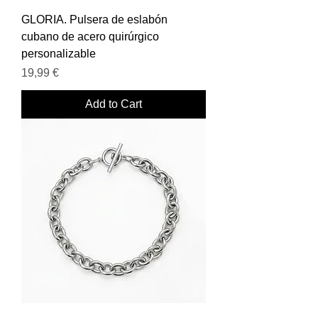
GLORIA. Pulsera de eslabón
cubano de acero quirúrgico
personalizable
Price
19,99 €
Add to Cart