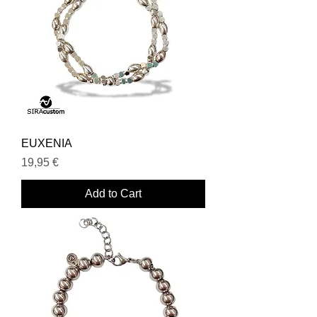
EUXENIA
Price
19,95 €
Add to Cart