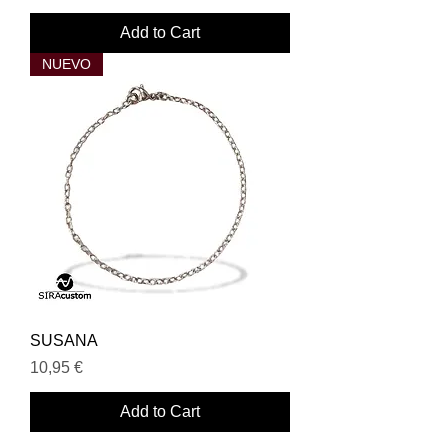
Add to Cart
NUEVO
SUSANA
Price
10,95 €
Add to Cart