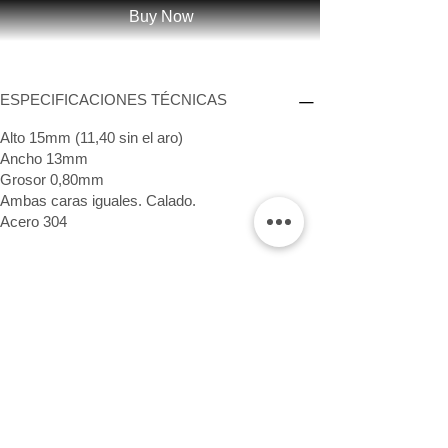
Buy Now
ESPECIFICACIONES TÉCNICAS
Alto 15mm (11,40 sin el aro)
Ancho 13mm
Grosor 0,80mm
Ambas caras iguales. Calado.
Acero 304
Síguenos
INFORMACIÓN
Contacto
garantía
Envíos e devolucións
cuidados básicos