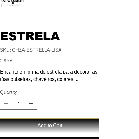
ESTRELA
SKU
SKU:
CHZA-ESTRELLA-LISA
CHZA-
ESTRELLA-
Price
LISA
2,99 €
Encanto en forma de estrela para decorar as
túas pulseiras, chaveiros, colares ...
Quantity
Add to Cart